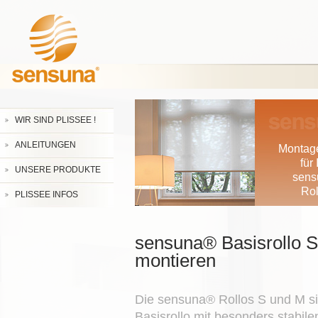
WIR SIND PLISSEE !
ANLEITUNGEN
Montag
für 
UNSERE PRODUKTE
sens
Rol
PLISSEE INFOS
sensuna® Basisrollo S
montieren
Die sensuna® Rollos S und M si
Basisrollo mit besonders stabile