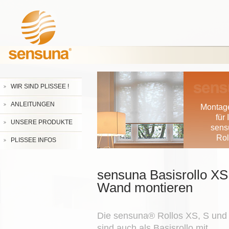
WIR SIND PLISSEE !
ANLEITUNGEN
Montag
für 
UNSERE PRODUKTE
sens
Rol
PLISSEE INFOS
sensuna Basisrollo XS,
Wand montieren
Die sensuna® Rollos XS, S und
sind auch als Basisrollo mit