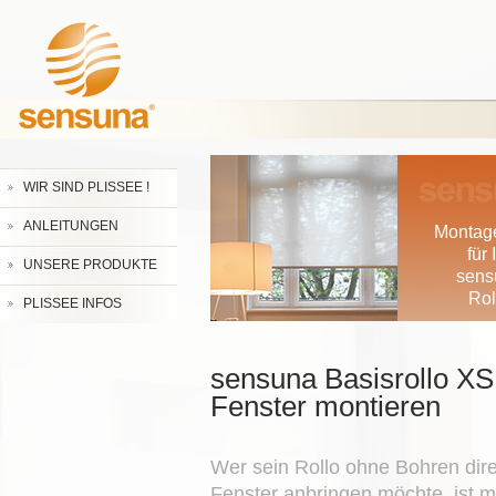
WIR SIND PLISSEE !
ANLEITUNGEN
Montag
für 
UNSERE PRODUKTE
sens
Rol
PLISSEE INFOS
sensuna Basisrollo X
Fenster montieren
Wer sein Rollo ohne Bohren dir
Fenster anbringen möchte, ist mi